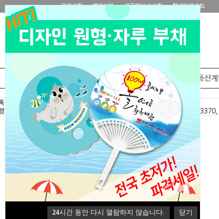
공지사항
견적신청
세금계산서 신청
칼선다운로드
부채/썬캡
L홀더 화일
화일제품
부동산계
24
시간 동안 다시 열람하지 않습니다.
닫기